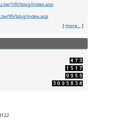
[
more...
]
3122