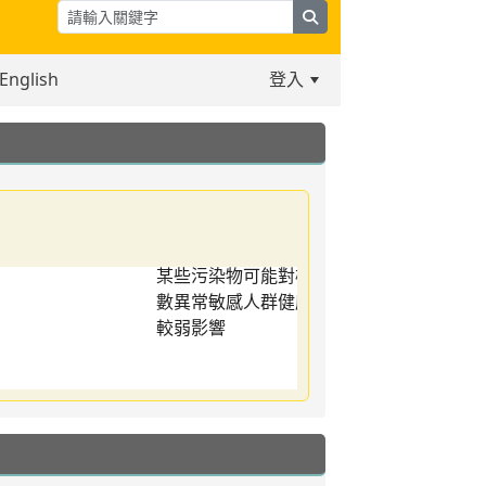
search
English
登入
:::