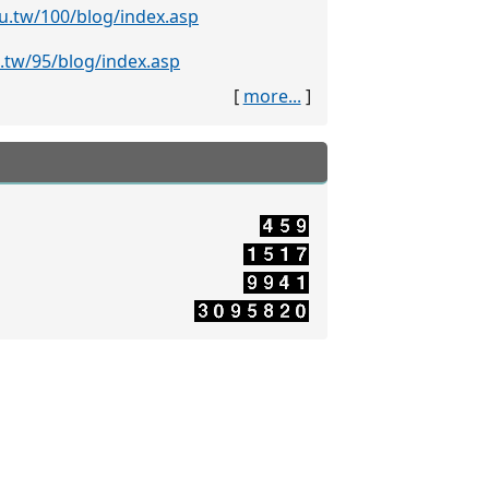
[
more...
]