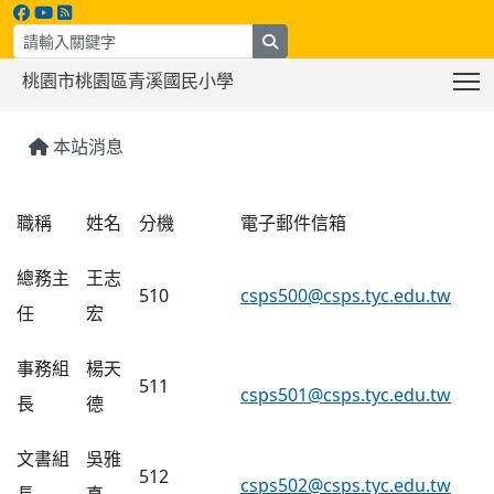
search
T
桃園市桃園區青溪國民小學
:::
本站消息
總務處
職稱
姓名
分機
電子郵件信箱
總務主
王志
510
csps500@csps.tyc.edu.tw
任
宏
事務組
楊天
511
csps501@csps.tyc.edu.tw
長
德
文書組
吳雅
512
csps502@csps.tyc.edu.tw