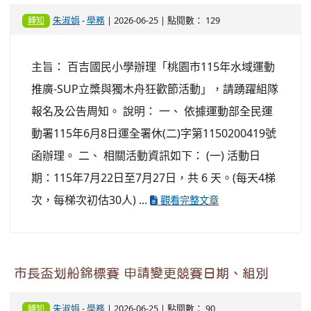
朱淑娟
-
學務
| 2026-06-25 | 點閱數： 129
轉知
主旨： 百吉國民小學辦理「桃園市115年水域運動
推廣-SUP立槳與獨木舟狂歡節活動」，請踴躍組隊
報名及公告周知。 說明： 一、 依據運動部全民運
動署115年6月8日運全署休(二)字第1150200419號
函辦理。 二、 相關活動資訊如下： (一) 活動日
期：115年7月22日至7月27日，共 6 天。(每天4梯
次，每梯次初估30人) ...
觀看完整文章
市長盃划船錦標賽 申請變更競賽日期、組別
朱淑娟
-
學務
| 2026-06-25 | 點閱數： 90
轉知