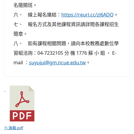
名隨開班。
六、 線上報名連結：
https://reurl.cc/zl6ADQ
。
七、 報名方式及其他課程資訊請詳閱各課程招生
簡章。
八、 如有課程相關問題，請向本校教務處數位學
習組洽詢：04-7232105 分 機 1776 蘇 小 姐 ， E-
mail ：
suyujui@gm.ncue.edu.tw
。
1) 海報.pdf