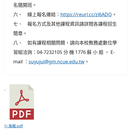
名隨開班。
六、 線上報名連結：
https://reurl.cc/zl6ADQ
。
七、 報名方式及其他課程資訊請詳閱各課程招生
簡章。
八、 如有課程相關問題，請向本校教務處數位學
習組洽詢：04-7232105 分 機 1776 蘇 小 姐 ， E-
mail ：
suyujui@gm.ncue.edu.tw
。
1) 海報.pdf