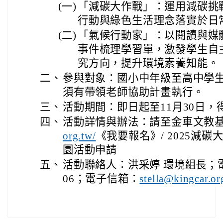
(一)
「減碳大作戰」：運用減碳挑
行動與綠色生活理念落實於日
(二)
「氣候行動家」：以閱讀與媒
事件梳理學習單，激發學生自
究方向，提升環境素養知能。
二、
參與對象：國小中年級至高中學
須有帶領老師協助計畫執行。
三、
活動期間：即日起至11月30日，
四、
活動詳情與辦法：請至金車文教
org.tw/
《我要報名》/ 2025減
園活動申請
五、
活動聯絡人：洪采婷 環境組長；電話：
06；電子信箱：
stella@kingcar.or