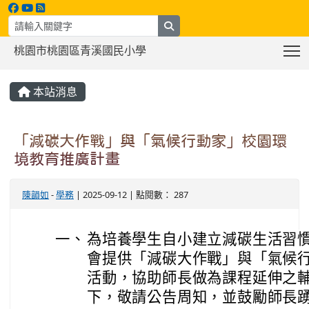
search
T
桃園市桃園區青溪國民小學
:::
本站消息
「減碳大作戰」與「氣候行動家」校園環
境教育推廣計畫
陳韻如
-
學務
| 2025-09-12 | 點閱數： 287
一、
為培養學生自小建立減碳生活習
會提供「減碳大作戰」與「氣候
活動，協助師長做為課程延伸之
下，敬請公告周知，並鼓勵師長