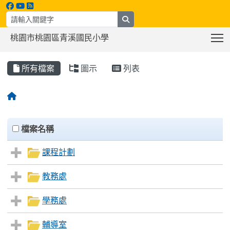
search
T
桃園市桃園區青溪國民小學
:::
所有檔案
圖示
列表
Files List
clickAll
檔案名稱
課程計劃
教務處
學務處
輔導室