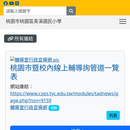
search
T
桃園市桃園區青溪國民小學
:::
所有連結
title:輔導室行政宣導網
桃園市暨校內線上輔導詢管道一覽
表
網站連結：
https://www.csps.tyc.edu.tw/modules/tadnews/p
age.php?nsn=9159
輔導室行政宣導網
339
列表