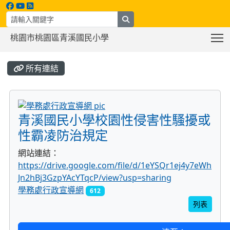
search
T
桃園市桃園區青溪國民小學
:::
所有連結
title:學務處行政宣導網
青溪國民小學校園性侵害性騷擾或
性霸凌防治規定
網站連結：
https://drive.google.com/file/d/1eYSQr1ej4y7eWh
Jn2hBj3GzpYAcYTqcP/view?usp=sharing
學務處行政宣導網
612
列表