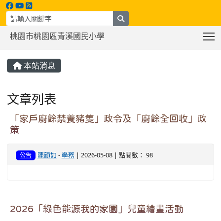
search
T
桃園市桃園區青溪國民小學
:::
本站消息
文章列表
「家戶廚餘禁養豬隻」政令及「廚餘全回收」政
策
陳韻如
-
學務
| 2026-05-08 | 點閱數： 98
公告
2026「綠色能源我的家園」兒童繪畫活動