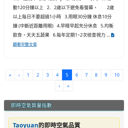
動120分鐘以上 2. 2歲以下避免看螢幕， 2歲
以上每日不要超過1小時 3.用眼30分鐘 休息10分
鐘 (中斷近距離用眼) 4.早睡早起充分休息 5.均衡
飲食，天天五蔬果 6.每年定期1~2次檢查視力 ...
觀看完整文章
(current)
«
‹
1
2
3
4
5
6
7
8
9
10
›
»
:::
即時空氣質量指數
Taoyuan
的即時空氣品質