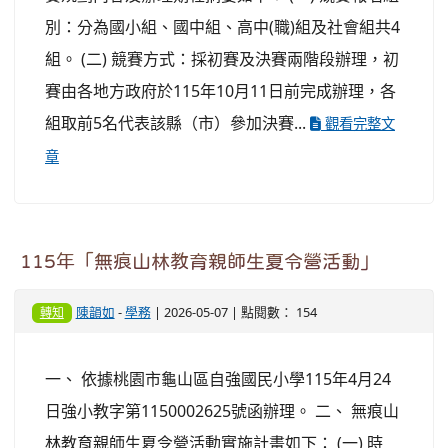
別：分為國小組、國中組、高中(職)組及社會組共4
組。 (二) 競賽方式：採初賽及決賽兩階段辦理，初
賽由各地方政府於115年10月11日前完成辦理，各
組取前5名代表該縣（市）參加決賽...
觀看完整文
章
115年「無痕山林教育親師生夏令營活動」
陳韻如
-
學務
| 2026-05-07 | 點閱數： 154
轉知
一、 依據桃園市龜山區自強國民小學115年4月24
日強小教字第1150002625號函辦理。 二、 無痕山
林教育親師生夏令營活動實施計畫如下： (一) 時