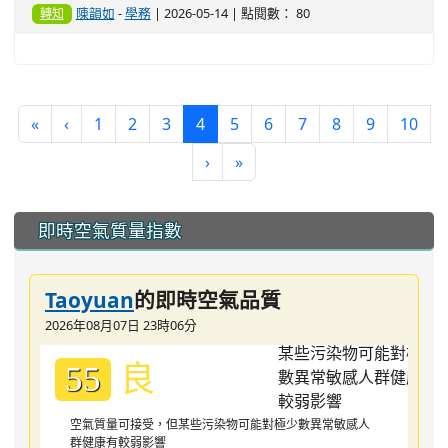
陳韻如
-
學務
| 2026-05-14 | 點閱數： 80
轉知
(current)
«
‹
1
2
3
4
5
6
7
8
9
10
›
»
:::
即時空氣質量指數
Taoyuan
的即時空氣品質
2026年08月07日 23時06分
良
55
空氣質量可接受，但某些污染物可能對極少數異常敏感人
群健康有較弱影響