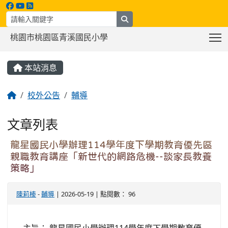
search
T
桃園市桃園區青溪國民小學
:::
本站消息
校外公告
輔導
文章列表
龍星國民小學辦理114學年度下學期教育優先區
親職教育講座「新世代的網路危機--談家長教養
策略」
陳莉榛
-
輔導
| 2026-05-19 | 點閱數： 96