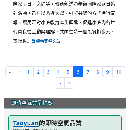
際家庭日」之倡議，教育部透過舉辦國際家庭日系
列活動，旨在以貼近大眾、引發共鳴的方式進行宣
導，讓民眾對家庭教育產生興趣，促進家庭內各世
代間良性互動與理解，共同營造一個能擁抱多元、
支持世...
觀看完整文章
(current)
«
‹
1
2
3
4
5
6
7
8
9
10
›
»
:::
即時空氣質量指數
Taoyuan
的即時空氣品質