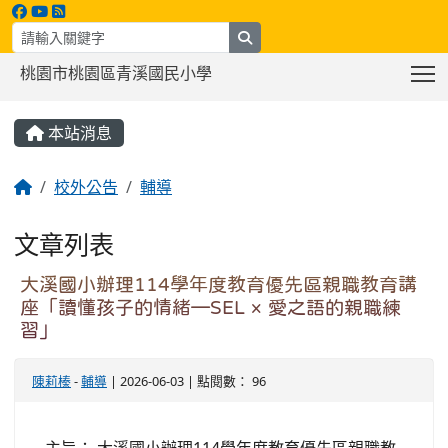
search
T
桃園市桃園區青溪國民小學
:::
本站消息
校外公告
輔導
文章列表
大溪國小辦理114學年度教育優先區親職教育講
座「讀懂孩子的情緒—SEL × 愛之語的親職練
習」
陳莉榛
-
輔導
| 2026-06-03 | 點閱數： 96