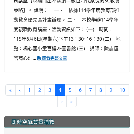
育講座【脫癮而出不迷網—數位時代家長的3C教養
策略】。 說明： 一、 依據114學年度教育部推
動教育優先區計畫辦理。 二、 本校舉辦114學年
度親職教育講座，活動資訊如下： (一) 時間：
115年6月6日(星期六)下午13：30~16：30 (二) 地
點：楊心國小童喜樓2F圖書館 (三) 講師：陳志恆
諮商心理...
觀看完整文章
(current)
«
‹
1
2
3
4
5
6
7
8
9
10
›
»
:::
即時空氣質量指數