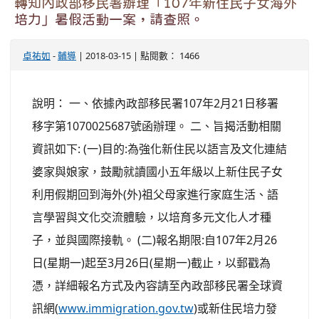
轉知內政部移民署辦理「107年新住民子女海外
培力」暑假活動一案，請查照。
卓祐如
-
輔導
| 2018-03-15 | 點閱數： 1466
說明： 一、依據內政部移民署107年2月21日移署
移字第1070025687號函辦理。 二、旨揭活動相關
資訊如下: (一)目的:為強化新住民以語言及文化連結
婆家與娘家，鼓勵就讀國小五年級以上新住民子女
利用假期回到海外(外)祖父母家進行家庭生活、語
言學習與文化交流體驗，以培育多元文化人才種
子，並與國際接軌。 (二)報名期限:自107年2月26
日(星期一)起至3月26日(星期一)截止，以郵戳為
憑，詳細報名方式及內容請至內政部移民署全球資
訊網(
www.immigration.gov.tw
)或新住民培力發