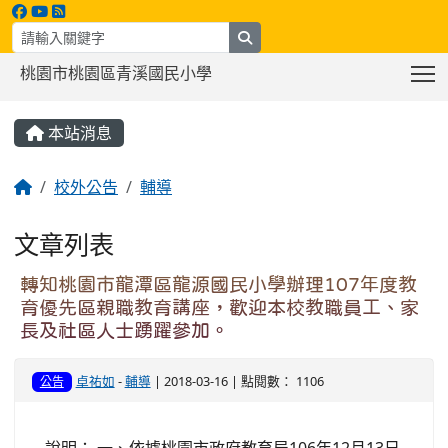
search
T
桃園市桃園區青溪國民小學
:::
本站消息
校外公告
輔導
文章列表
轉知桃園市龍潭區龍源國民小學辦理107年度教
育優先區親職教育講座，歡迎本校教職員工、家
長及社區人士踴躍參加。
卓祐如
-
輔導
| 2018-03-16 | 點閱數： 1106
公告