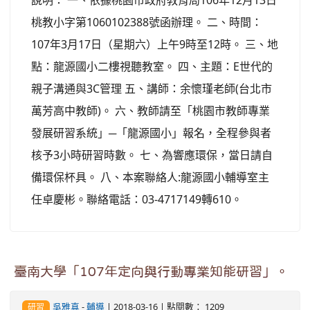
說明： 一、依據桃園市政府教育局106年12月13日
桃教小字第1060102388號函辦理。 二、時間：
107年3月17日（星期六）上午9時至12時。 三、地
點：龍源國小二樓視聽教室。 四、主題：E世代的
親子溝通與3C管理 五、講師：余懷瑾老師(台北市
萬芳高中教師)。 六、教師請至「桃園市教師專業
發展研習系統」─「龍源國小」報名，全程參與者
核予3小時研習時數。 七、為響應環保，當日請自
備環保杯具。 八、本案聯絡人:龍源國小輔導室主
任卓慶彬。聯絡電話：03-4717149轉610。
臺南大學「107年定向與行動專業知能研習」。
吳雅真
-
輔導
| 2018-03-16 | 點閱數： 1209
研習